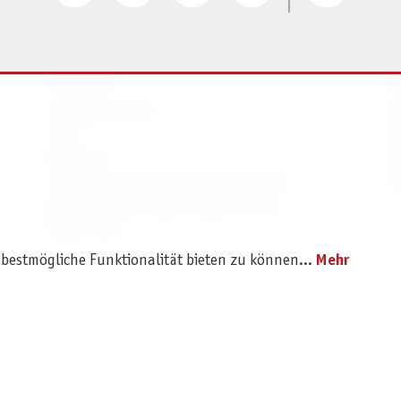
SERVICE
I
Ersatzteilservice
I
AGB
K
Widerruf
D
Versand- und Zahlungsbedingungen
Pr
Batterie- und Verpackungshinweise
B2B Portal
 bestmögliche Funktionalität bieten zu können...
Mehr