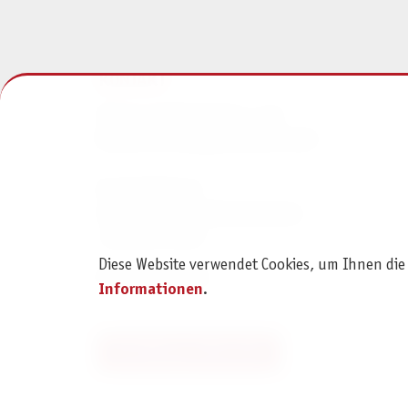
KONTAKT
Pegasus Spiele Verlags- und
Medienvertriebsgesellschaft mbH
Am Straßbach 3
61169 Friedberg (Deutschland)
+49 6031 72170
Diese Website verwendet Cookies, um Ihnen die
Kontaktformular
Informationen
.
Bestellung widerrufen