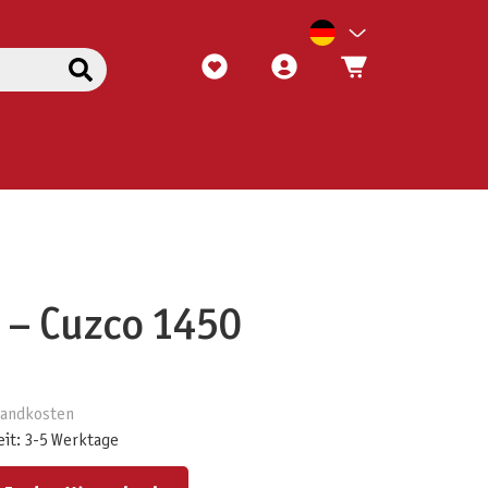
 – Cuzco 1450
rsandkosten
eit: 3-5 Werktage
ert ein oder benutze die Schaltflächen um die Anzahl zu erhöhen oder zu reduzieren.