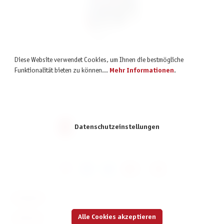
TOP ASS - Notruf
Diese Website verwendet Cookies, um Ihnen die bestmögliche
Funktionalität bieten zu können...
Mehr Informationen
.
3,49 €
inkl. MwSt.
Seite
Seite
Seite
Seite
Seite
1
2
3
4
5
Datenschutzeinstellungen
KONTAKT
Alle Cookies akzeptieren
SERVICE