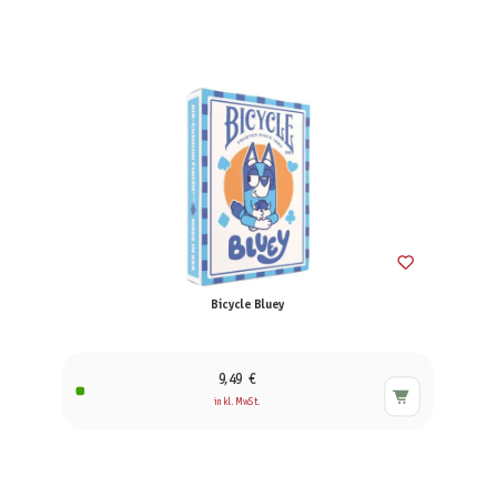
Bicycle Bluey
9,49 €
inkl. MwSt.