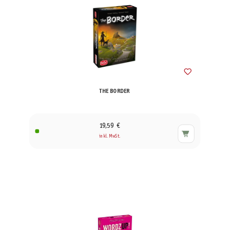
THE BORDER
19,59 €
inkl. MwSt.