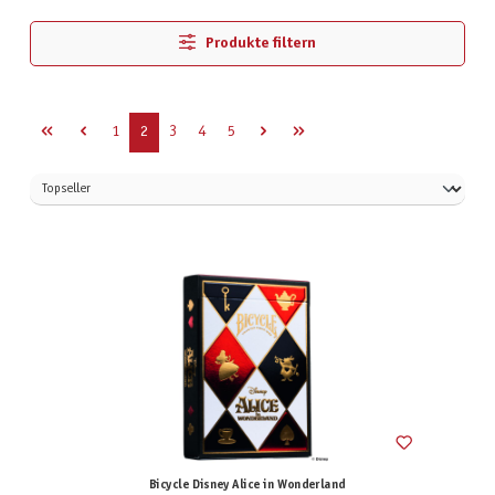
Produkte filtern
Seite
Seite
Seite
Seite
Seite
1
2
3
4
5
Bicycle Disney Alice in Wonderland