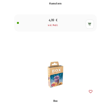
Hamstern
4,99 €
inkl. MwSt.
Box