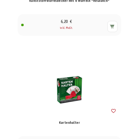
Kunststoffwürfelbecher mit 6 Würfeln *Relaunch*
6,20 €
inkl. MwSt.
Kartenhalter