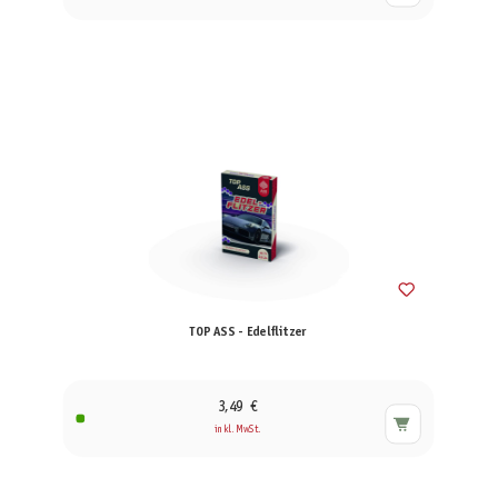
TOP ASS - Edelflitzer
3,49 €
inkl. MwSt.