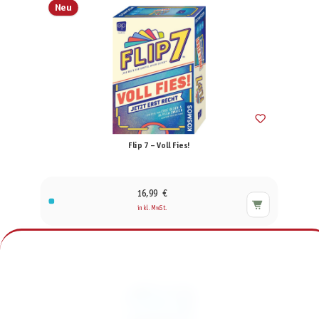
Neu
Flip 7 – Voll Fies!
16,99 €
inkl. MwSt.