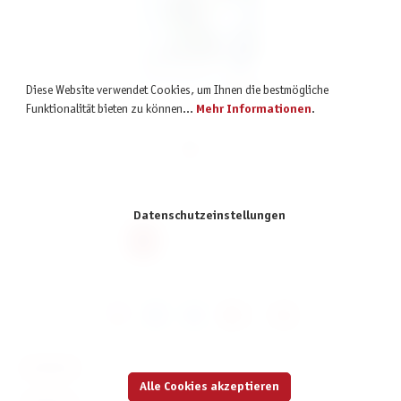
Andor – Ewige Kälte: Das Licht der Dunkelklinge [Erweiterung]
Diese Website verwendet Cookies, um Ihnen die bestmögliche
Funktionalität bieten zu können...
Mehr Informationen
.
14,99 €
inkl. MwSt.
Datenschutzeinstellungen
Seite
Seite
Seite
Seite
8
9
10
11
KONTAKT
Alle Cookies akzeptieren