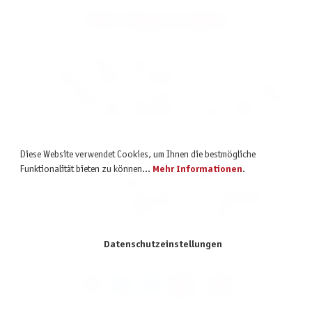
Über Pegasus Spiele
1993 von den heutigen Geschäftsführern Karsten Esser und Andreas
Finkernagel als Ladengeschäft gegründet, hat sich Pegasus Spiele
inzwischen längst nicht nur als Vertrieb, sondern auch als Verlag für
erfolgreiche Gesellschaftsspiele etabliert mit rund 600 Verlagsartikeln
für Kinder, Familien, Vielspielende und Rollenspielfans.
Nach diversen Auszeichnungen mit dem Spiel des Jahres und dem
Diese Website verwendet Cookies, um Ihnen die bestmögliche
Kennerspiel des Jahres seit 2014, konnte Pegasus Spiele mit der
Funktionalität bieten zu können...
Mehr Informationen
.
Auszeichnung von Dragomino zum Kinderspiel des Jahres 2021
erstmals auch den blauen Kinderspiel des Jahres Pöppel gewinnen.
Nach Dorfromantik – Das Brettspiel 2023 wurde zuletzt Bomb Busters
zum Spiel des Jahres 2025 ausgezeichnet.
Datenschutzeinstellungen