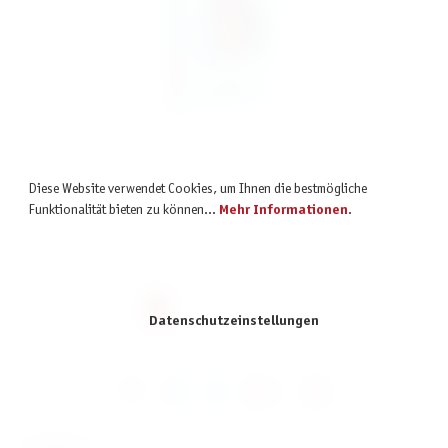
Bicycle Disney Vaiana
Diese Website verwendet Cookies, um Ihnen die bestmögliche
12,99 €
Funktionalität bieten zu können...
Mehr Informationen
.
inkl. MwSt.
Seite
Seite
Seite
5
6
7
Datenschutzeinstellungen