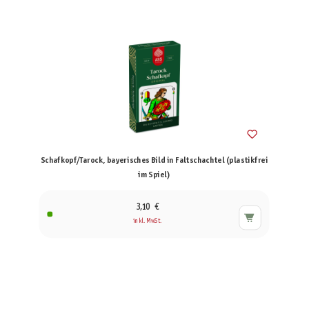
Schafkopf/Tarock, bayerisches Bild in Faltschachtel (plastikfrei
im Spiel)
3,10 €
inkl. MwSt.