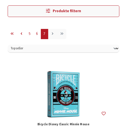
Produkte filtern
Seite
Seite
Seite
5
6
7
Bicycle Disney Classic Minnie Mouse