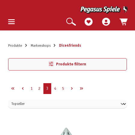
Produkte
Markenshops
Dice4friends
Produkte filtern
Seite
Seite
Seite
Seite
Seite
1
2
3
4
5