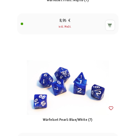
Würfelset Frost: Mojito (7)
8,95 €
inkl. MwSt.
Würfelset Pearl: Blue/White (7)