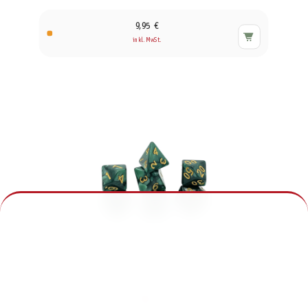
9,95 €
inkl. MwSt.
Würfelset Pearl: Dark Forrest (7)
5,95 €