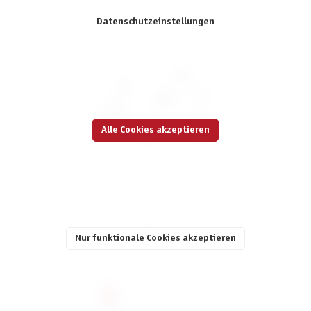
Datenschutzeinstellungen
Alle Cookies akzeptieren
Würfelset: Sparkling Blood (7)
6,95 €
Nur funktionale Cookies akzeptieren
inkl. MwSt.
Seite
Seite
Seite
Seite
Seite
1
2
3
4
5