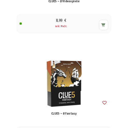
CLUE5 – #Videospiele
8,99 €
inkl. MwSt.
CLUE5 – #Fantasy