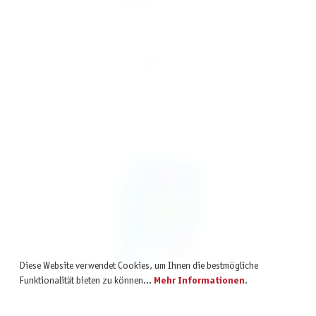
Krimi al dente – Dinner for One
24,99 €
inkl. MwSt.
Diese Website verwendet Cookies, um Ihnen die bestmögliche
Funktionalität bieten zu können...
Mehr Informationen
.
Krimi al dente – Tödliche Datingshow