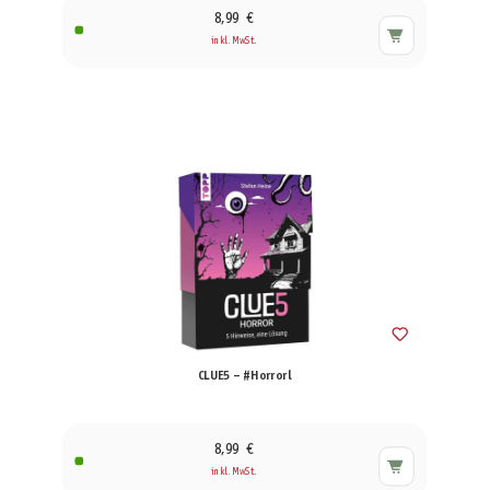
8,99 €
inkl. MwSt.
CLUE5 – #Horrorl
8,99 €
inkl. MwSt.