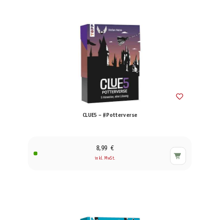
CLUE5 – #Potterverse
8,99 €
inkl. MwSt.