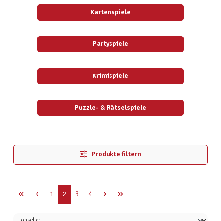
Kartenspiele
Partyspiele
Krimispiele
Puzzle- & Rätselspiele
Produkte filtern
Seite
Seite
Seite
Seite
1
2
3
4