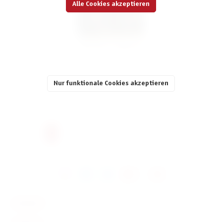
Alle Cookies akzeptieren
Die Zwerge – Königswahl
16,99 €
Nur funktionale Cookies akzeptieren
inkl. MwSt.
Seite
Seite
1
2
KONTAKT