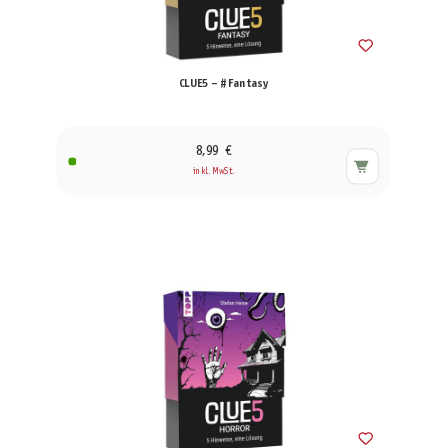
CLUE5 – #Fantasy
8,99 €
inkl. MwSt.