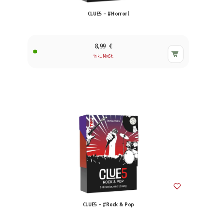
CLUE5 – #Horrorl
8,99 €
inkl. MwSt.
CLUE5 – #Rock & Pop