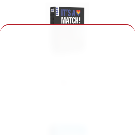
It's A Match! #yoga oder #kamasutra?
19,99 €
inkl. MwSt.