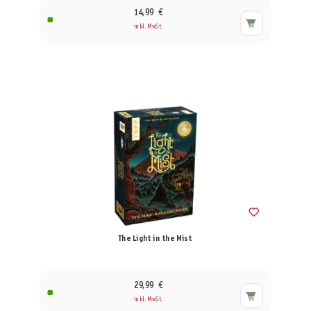
14,99 €
inkl. MwSt.
The Light in the Mist
29,99 €
inkl. MwSt.