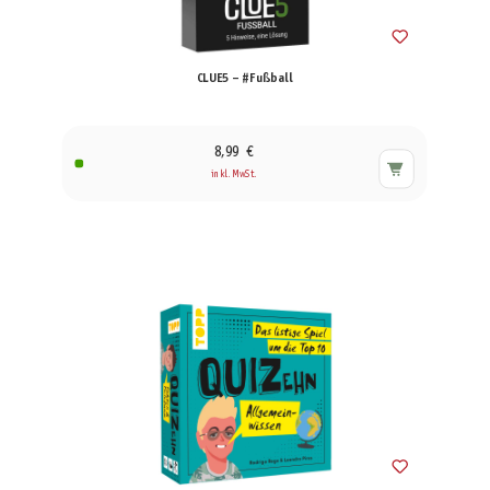
CLUE5 – #Fußball
8,99 €
inkl. MwSt.