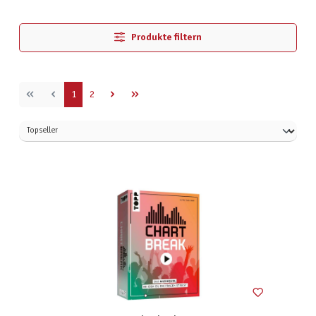
Produkte filtern
Seite
Seite
1
2