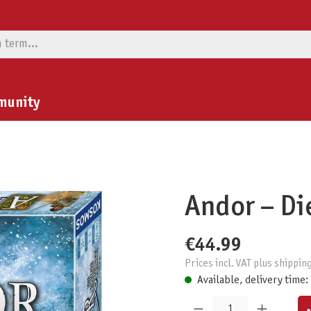
munity
Andor – Di
€44.99
Prices incl. VAT plus shippin
Available, delivery time:
Product Quantity: Enter the desired am