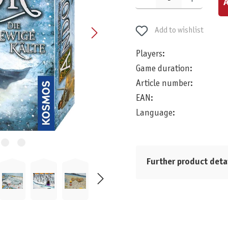
A
Add to wishlist
Players:
Game duration:
Article number:
EAN:
Language:
Further product deta