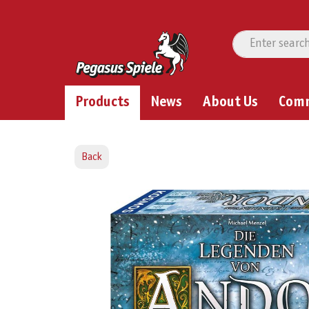
Products
News
About Us
Com
Back
Skip image gallery