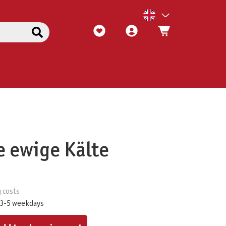
e ewige Kälte
g costs
 3-5 weekdays
ount or use the buttons to increase or decrease the quantity.