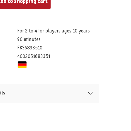
dd to shopping cart
For 2 to 4 for players ages 10 years
90 minutes
FKS6833510
4002051683351
ils