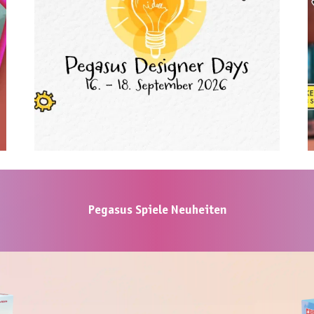
Von 16. bis 18. September finden die
nächsten Pegasus Designer Days statt.
(Angehende) Spieleautor*innen sind
herzlich eingeladen, sich jetzt und bis
spätestens 30. August anzumelden!
Zur Anmeldung ➡
Pegasus Spiele Neuheiten