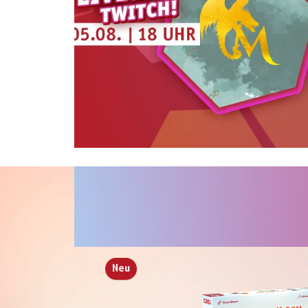
streamen wir live ein großes Midgard –
Legenden von Damatu Special. Mit dabei ist
unter anderem Chefredakteur Michael
Masberg. Freut euch auf ein großes
Unboxing aller Produkte uvm.
Einschalten ➡
Produktgalerie überspringen
Neu