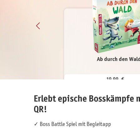
Ab durch den Wal
19,99 €
inkl. MwSt.
Erlebt epische Bosskämpfe m
QR!
✓ Boss Battle Spiel mit Begleitapp