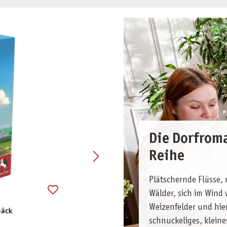
Die Dorfrom
Reihe
Plätschernde Flüsse,
Wälder, sich im Wind
Weizenfelder und hie
päck
Dorfromantik - Das Brett
schnuckeliges, klein