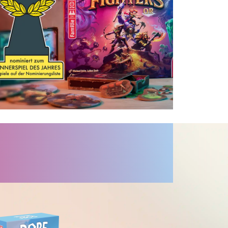
Die Freude ist riesig, denn Boss Fighters QR
ist zum Kennerspiel des Jahres 2026
nominiert! Kennt ihr das Hybridspiel schon,
bei dem ihr euch gemeinsam 10
einzigartigen Bossen stellen müsst?
Jetzt entdecken ➡
Neu