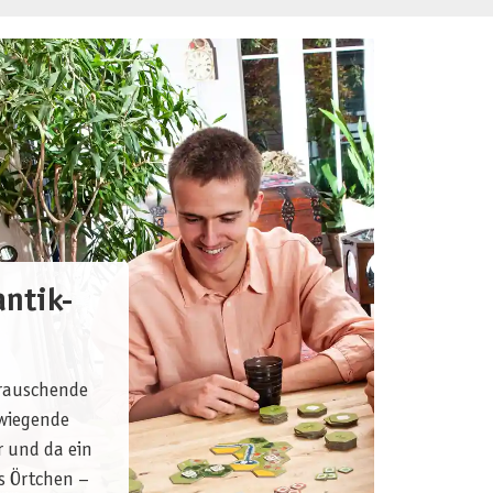
antik-
 rauschende
 wiegende
r und da ein
spiel *Spiel des Jahres 2023*
es Örtchen –