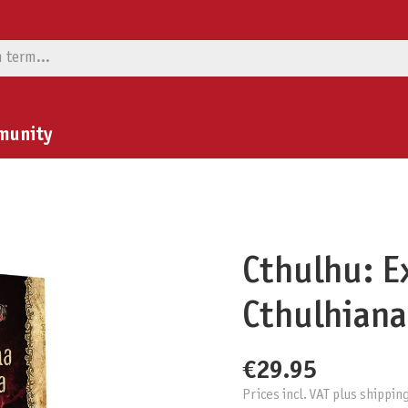
munity
Cthulhu: E
Cthulhiana
€29.95
Prices incl. VAT plus shippin