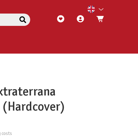
xtraterrana
 (Hardcover)
g costs