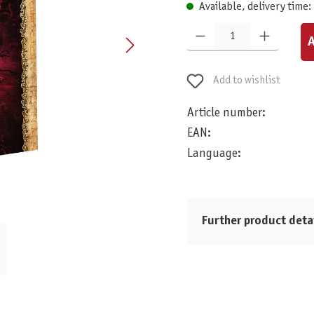
Available, delivery time:
Product Quantity: Enter the desired am
A
Add to wishlist
Article number:
EAN:
Language:
Further product deta