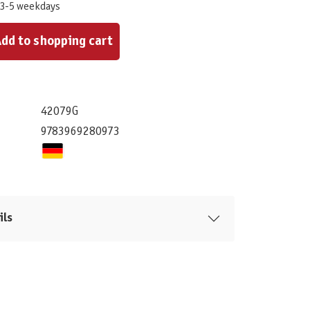
 3-5 weekdays
ount or use the buttons to increase or decrease the quantity.
dd to shopping cart
42079G
9783969280973
ils