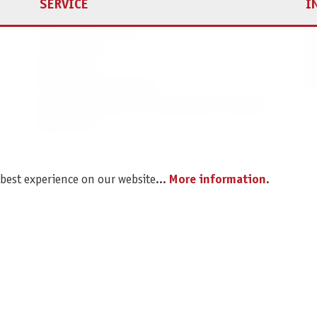
SERVICE
I
Spare parts service
Im
Legal Notice
C
Revocation
Da
Shipping and Payment
Pr
Battery disposal and Packaging Instructions
B2B Portal
 best experience on our website...
More information
.