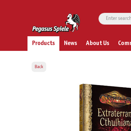
Products
News
About Us
Com
Back
Skip image gallery