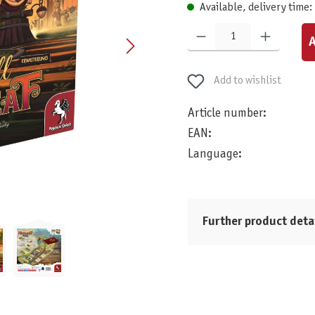
Available, delivery time:
Product Quantity: Enter the desired am
A
Add to wishlist
Article number:
EAN:
Language:
Further product deta