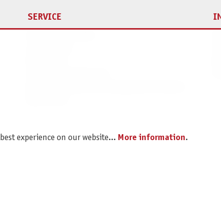
SERVICE
I
Spare parts service
Im
Legal Notice
C
Revocation
Da
Shipping and Payment
Pr
Battery disposal and Packaging Instructions
B2B Portal
 best experience on our website...
More information
.