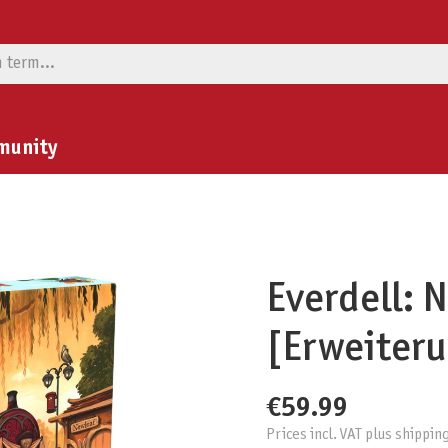
munity
Everdell: 
[Erweiter
€59.99
Prices incl. VAT plus shippin