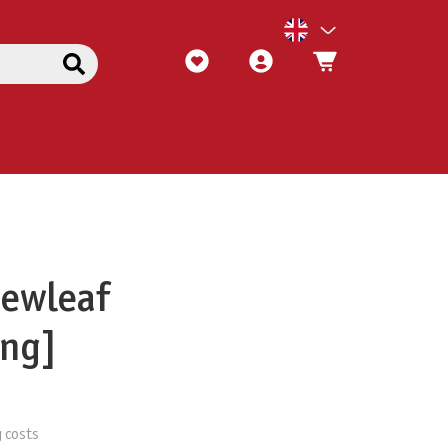
Newleaf
ung]
g costs