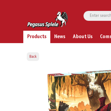
Products
News
About Us
Com
Back
Skip image gallery