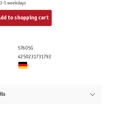
 3-5 weekdays
ount or use the buttons to increase or decrease the quantity.
dd to shopping cart
57605G
4250231731792
ils