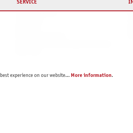
SERVICE
I
Spare parts service
Im
Legal Notice
C
Revocation
Da
Shipping and Payment
Pr
Battery disposal and Packaging Instructions
B2B Portal
 best experience on our website...
More information
.