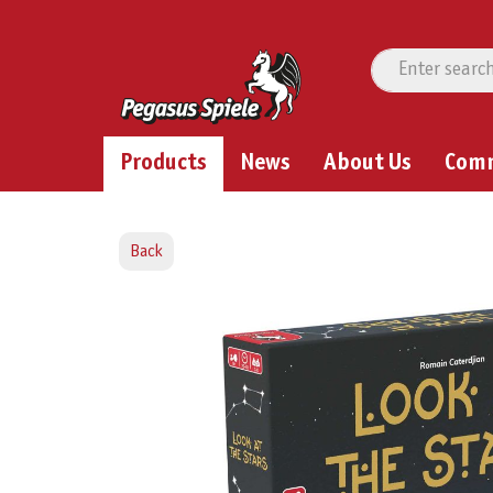
Products
News
About Us
Com
Back
Skip image gallery