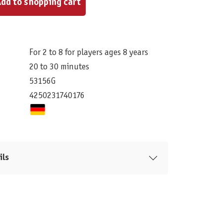
dd to shopping cart
For 2 to 8 for players ages 8 years
20 to 30 minutes
53156G
4250231740176
ils