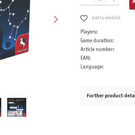
A
Add to wishlist
Players:
Game duration:
Article number:
EAN:
Language:
Further product deta