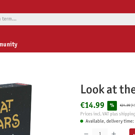
munity
Look at the
€14.99
%
€24.99
(4
Prices incl. VAT plus shippin
Available, delivery time:
Product Quantity: Enter the desired am