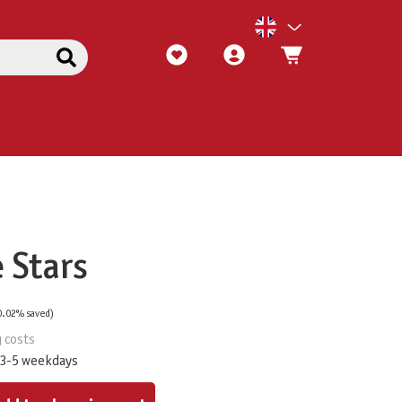
 Stars
0.02% saved)
g costs
 3-5 weekdays
ount or use the buttons to increase or decrease the quantity.