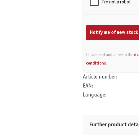
Notify me of new stock
I have read and agree to the
da
conditions
.
Article number:
EAN:
Language:
Further product deta