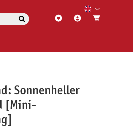
and: Sonnenheller
 [Mini-
ng]