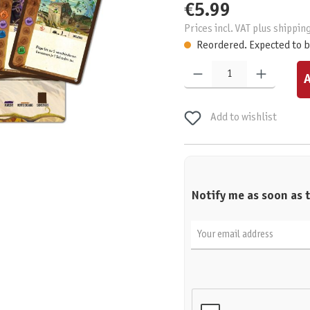
€5.99
Prices incl. VAT plus shippin
Reordered. Expected to b
Product Quantity: Enter the desired am
A
Add to wishlist
Notify me as soon as t
Your email address