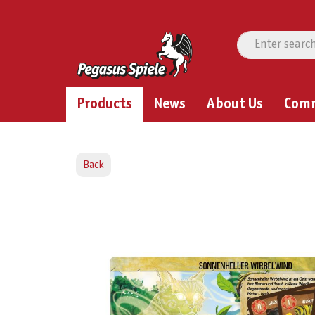
Products
News
About Us
Com
Back
Skip image gallery