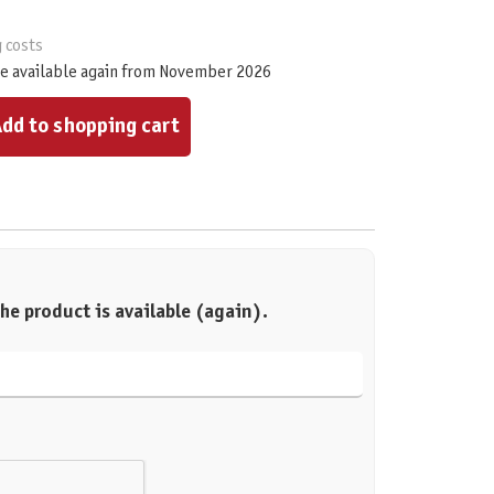
g costs
e available again from November 2026
ount or use the buttons to increase or decrease the quantity.
dd to shopping cart
he product is available (again).