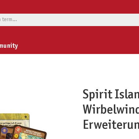
munity
Spirit Isl
Wirbelwind
Erweiteru