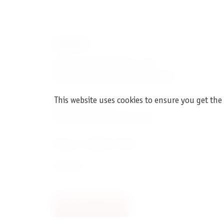
CONTACT
Pegasus Spiele Verlags- und
Medienvertriebsgesellschaft mbH
This website uses cookies to ensure you get the
Am Straßbach 3
61169 Friedberg (Germany)
Phone + 496031 72170
Contact
Revoke an order