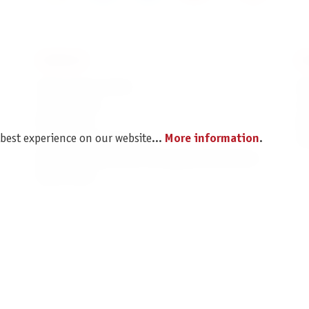
SERVICE
I
Spare parts service
Im
Legal Notice
C
Revocation
Da
 best experience on our website...
More information
.
Shipping and Payment
Pr
Battery disposal and Packaging Instructions
B2B Portal