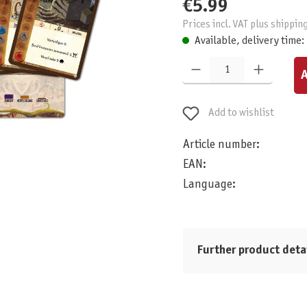
€5.99
Prices incl. VAT plus shippin
Available, delivery time:
Product Quantity: Enter the desired am
A
Add to wishlist
Article number:
EAN:
Language:
Further product deta