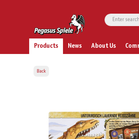
Products
News
About Us
Com
Back
Skip image gallery