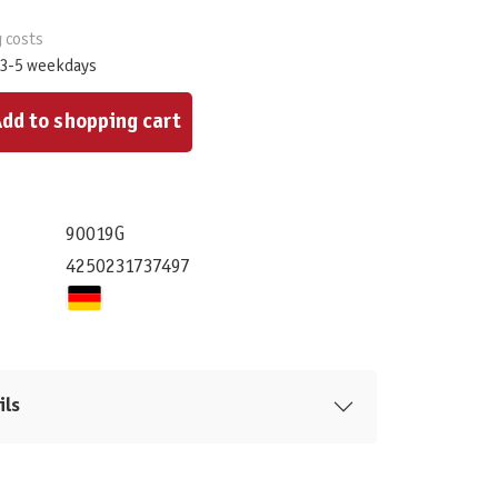
g costs
 3-5 weekdays
ount or use the buttons to increase or decrease the quantity.
dd to shopping cart
90019G
4250231737497
ils