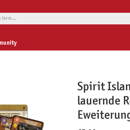
munity
Spirit Isla
lauernde R
Eweiterun