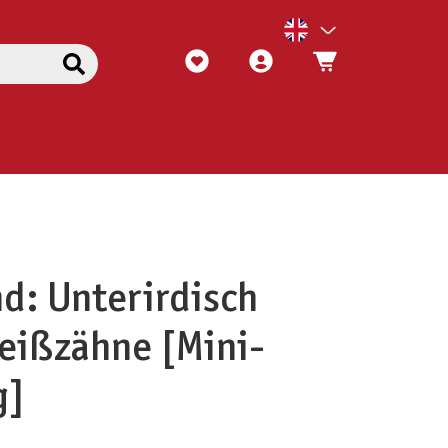
nd: Unterirdisch
eißzähne [Mini-
g]