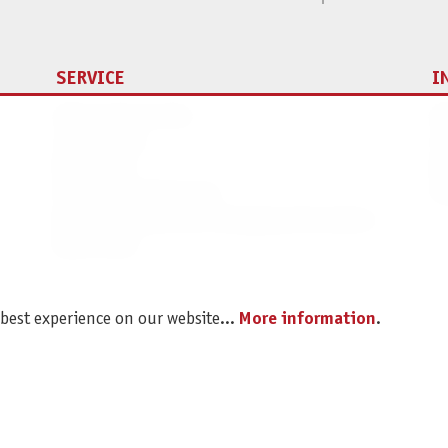
SERVICE
I
Spare parts service
Im
Legal Notice
C
Revocation
Da
Shipping and Payment
Pr
Battery disposal and Packaging Instructions
B2B Portal
 best experience on our website...
More information
.