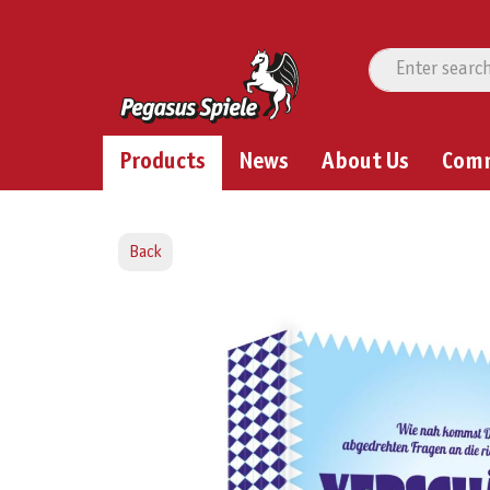
Products
News
About Us
Com
Back
Skip image gallery