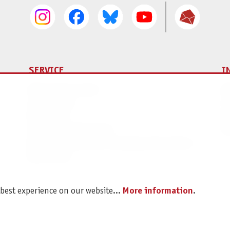
SERVICE
I
Spare parts service
Im
Legal Notice
C
Revocation
Da
Shipping and Payment
Pr
Battery disposal and Packaging Instructions
B2B Portal
 best experience on our website...
More information
.