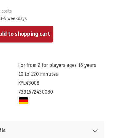
g costs
 3-5 weekdays
ount or use the buttons to increase or decrease the quantity.
dd to shopping cart
For from 2 for players ages 16 years
10 to 120 minutes
KYL43008
7331672430080
ils