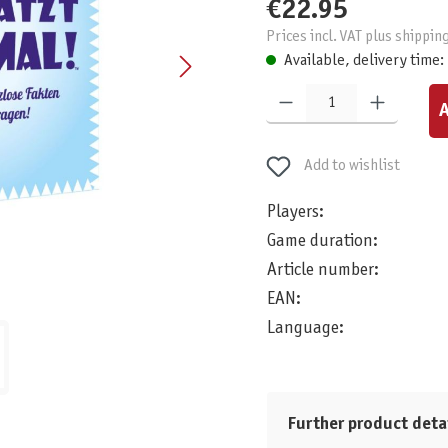
€22.95
Prices incl. VAT plus shippin
Available, delivery time:
Product Quantity: Enter the desired am
A
Add to wishlist
Players:
Game duration:
Article number:
EAN:
Language:
Further product deta