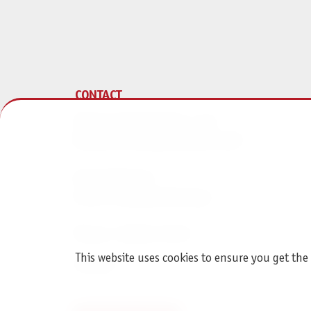
CONTACT
Pegasus Spiele Verlags- und
Medienvertriebsgesellschaft mbH
Am Straßbach 3
61169 Friedberg (Germany)
Phone + 496031 72170
This website uses cookies to ensure you get the
Contact