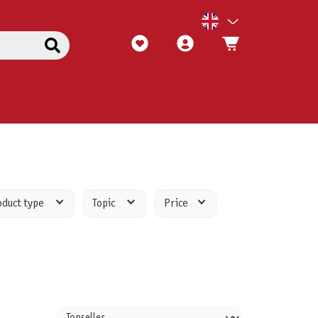
oduct type
Topic
Price