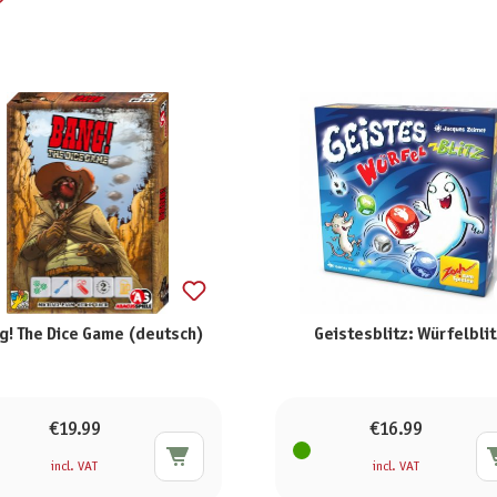
g! The Dice Game (deutsch)
Geistesblitz: Würfelblit
€19.99
€16.99
incl. VAT
incl. VAT