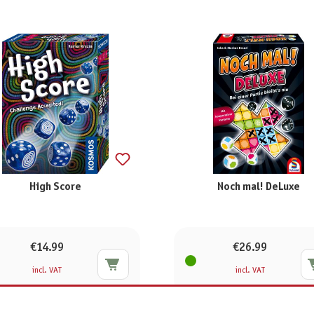
High Score
Noch mal! DeLuxe
€14.99
€26.99
incl. VAT
incl. VAT