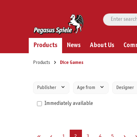
Products
News
About Us
Com
Products
Dice Games
Publisher
Age from
Designer
Immediately available
Page
Page
Page
Page
Page
1
2
3
4
5