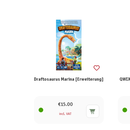
Draftosaurus Marina [Erweiterung]
QWIX
€15.00
incl. VAT