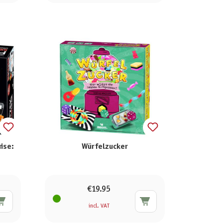
uise:
Würfelzucker
€19.95
incl. VAT