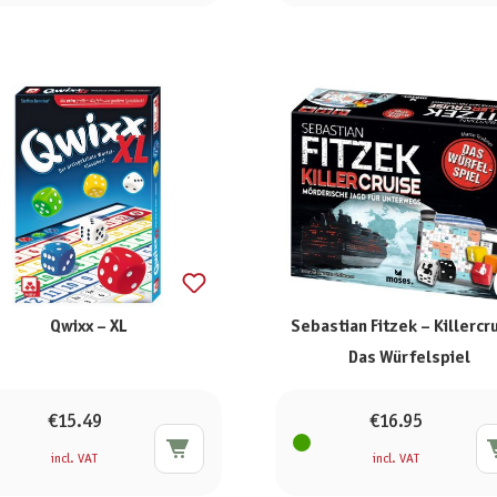
Qwixx – XL
Sebastian Fitzek – Killercr
Das Würfelspiel
€15.49
€16.95
incl. VAT
incl. VAT