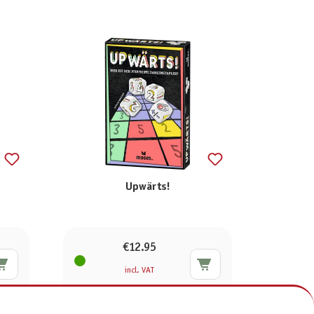
Upwärts!
€12.95
incl. VAT