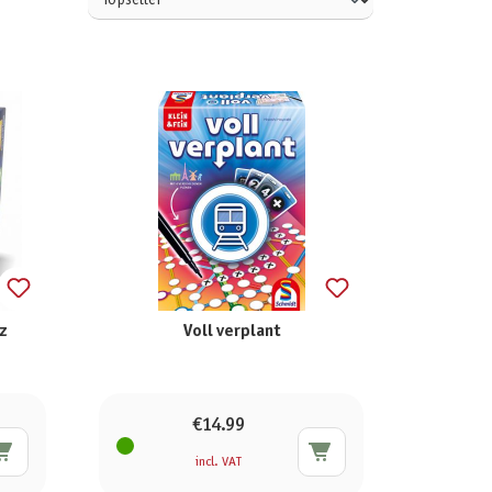
z
Voll verplant
€14.99
incl. VAT