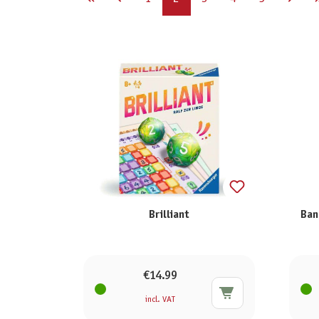
Brilliant
Ban
€14.99
incl. VAT