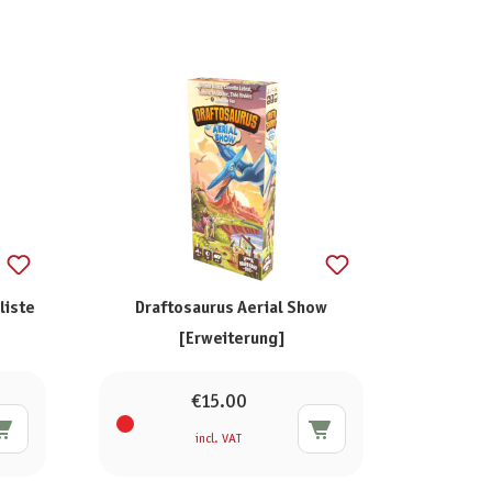
liste
Draftosaurus Aerial Show
)
[Erweiterung]
€15.00
incl. VAT