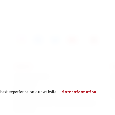
SERVICE
I
Spare parts service
Im
Legal Notice
C
Revocation
Da
 best experience on our website...
More information
.
Shipping and Payment
Pr
Battery disposal and Packaging Instructions
B2B Portal