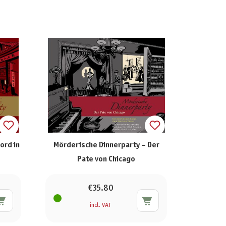
ord in
Mörderische Dinnerparty – Der
Pate von Chicago
€35.80
incl. VAT