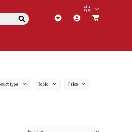
oduct type
Topic
Price