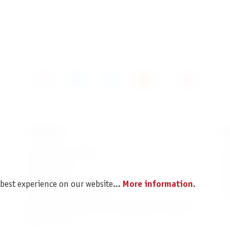
SERVICE
I
Spare parts service
Im
Legal Notice
C
Revocation
Da
 best experience on our website...
More information
.
Shipping and Payment
Pr
Battery disposal and Packaging Instructions
B2B Portal