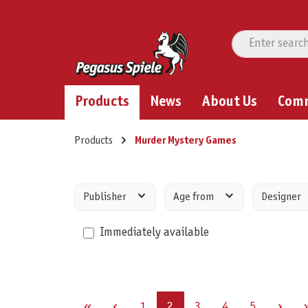
Products
News
About Us
Com
Products
Murder Mystery Games
Publisher
Age from
Designer
Immediately available
Page
Page
Page
Page
Page
1
2
3
4
5