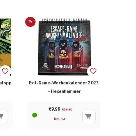
%
Galopp
Exit-Game-Wochenkalender 2023
– Hexenhammer
€9.99
€19.90
incl. VAT