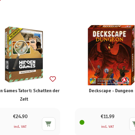
n Games Tatort: Schatten der
Deckscape - Dungeon
Zeit
€24.90
€11.99
incl. VAT
incl. VAT