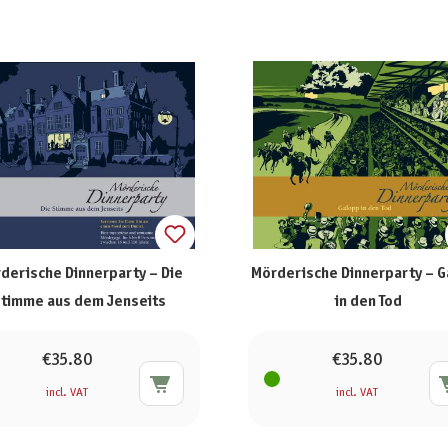
derische Dinnerparty – Die
Mörderische Dinnerparty – 
timme aus dem Jenseits
in den Tod
€35.80
€35.80
incl. VAT
incl. VAT