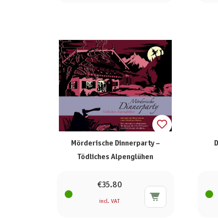
Mörderische Dinnerparty –
D
Tödliches Alpenglühen
€35.80
incl. VAT