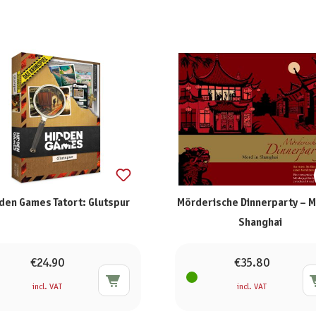
den Games Tatort: Glutspur
Mörderische Dinnerparty – M
Shanghai
€24.90
€35.80
incl. VAT
incl. VAT