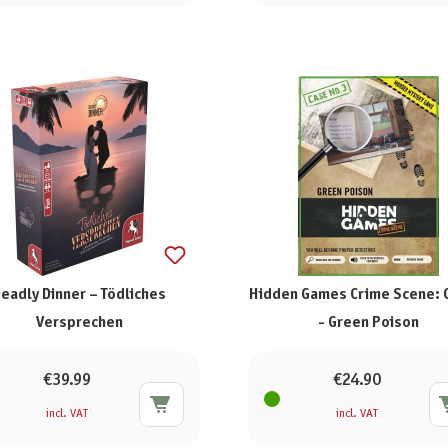
eadly Dinner – Tödliches
Hidden Games Crime Scene: 
Versprechen
- Green Poison
€39.99
€24.90
incl. VAT
incl. VAT