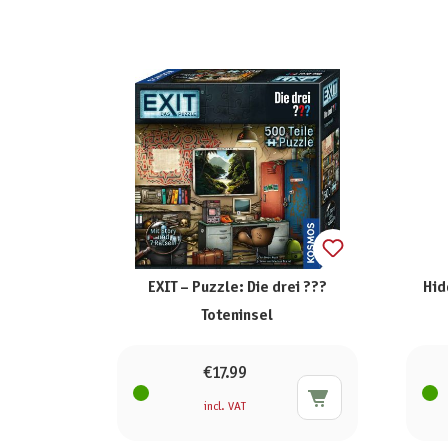
EXIT – Puzzle: Die drei ???
Hid
Toteninsel
€17.99
incl. VAT