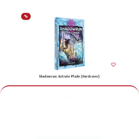
%
Shadowrun: Astrale Pfade (Hardcover)
€15.00
€29.95
incl. VAT