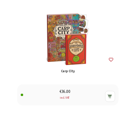
Carp City
€36.00
incl. VAT