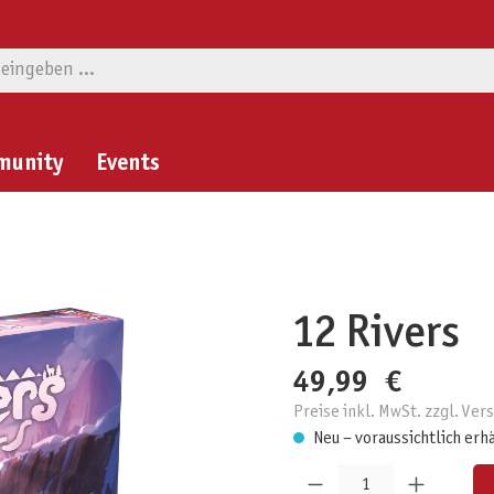
munity
Events
12 Rivers
49,99 €
Preise inkl. MwSt. zzgl. Ve
Neu – voraussichtlich erh
Produkt Anzahl: Gib den gewünschten W