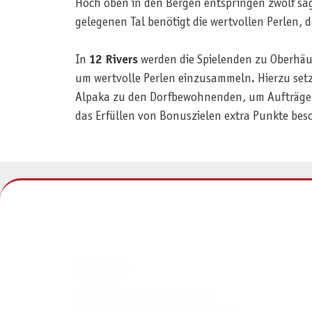
Hoch oben in den Bergen entspringen zwölf sa
gelegenen Tal benötigt die wertvollen Perlen
In
12 Rivers
werden die Spielenden zu Oberhäup
um wertvolle Perlen einzusammeln. Hierzu setzt
Alpaka zu den Dorfbewohnenden, um Aufträge zu
das Erfüllen von Bonuszielen extra Punkte bes
KONTAKT
Pegasus Spiele Verlags- und