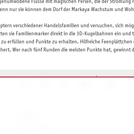
genumwobene Flüsse mit magischen Perlen, die der Strömung na
, denn nur sie können dem Dorf der Markaya Wachstum und Woh
tern verschiedener Handelsfamilien und versuchen, sich mögli
en sie Familienmarker direkt in die 3D-Kugelbahnen ein und t
 erfüllen und Punkte zu erhalten. Hilfreiche Feenplättchen 
chert. Wer nach fünf Runden die meisten Punkte hat, gewinnt d
SERVICE
I
Ersatzteilservice
I