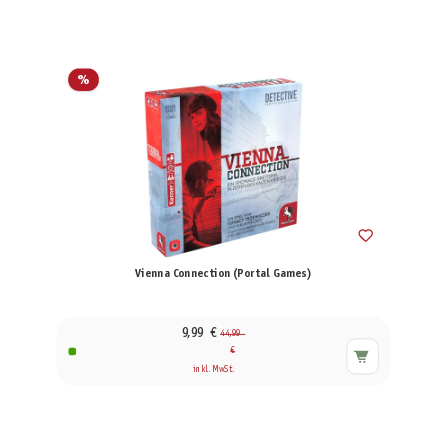
%
Vienna Connection (Portal Games)
9,99 €
44,99
€
inkl. MwSt.