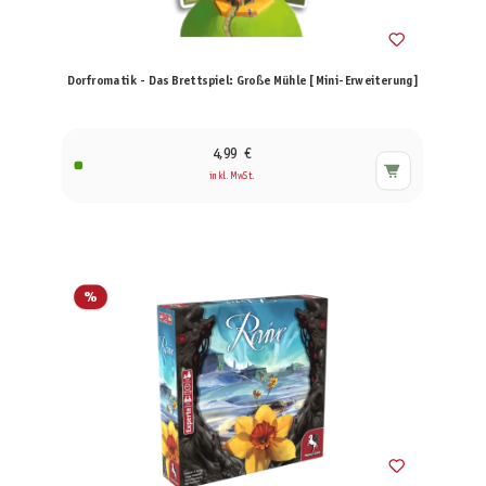
Dorfromatik - Das Brettspiel: Große Mühle [Mini-Erweiterung]
4,99 €
inkl. MwSt.
%