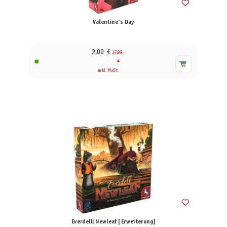
Valentine's Day
2,00 €
17,99
€
inkl. MwSt.
Everdell: Newleaf [Erweiterung]