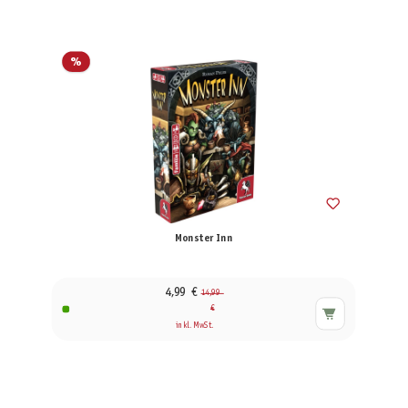
%
Monster Inn
4,99 €
14,99
€
inkl. MwSt.