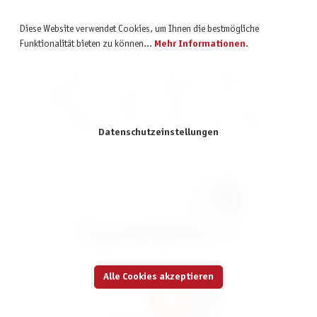
Markenshops
Diese Website verwendet Cookies, um Ihnen die bestmögliche
Funktionalität bieten zu können...
Mehr Informationen
.
Pegasus Spiele ist nicht nur ein renommierter Verlag für Brett- und
Kartenspiele, sondern auch Großhandel für zahlreiche andere
Spielmarken. Das bedeutet, ihr findet in unserem Shop unsere
Verlagsprodukte und Produkte verschiedener Partnerverlage. Entdeckt
unsere vielfältige Auswahl an spannenden Spielen und Marken!
Datenschutzeinstellungen
Boss Fighters QR *Nominiert Kennerspiel
2026*
39,99 €
inkl. MwSt.
Alle Cookies akzeptieren