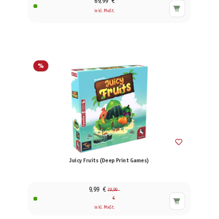
69,99 €
inkl. MwSt.
%
Juicy Fruits (Deep Print Games)
9,99 €
29,99
€
inkl. MwSt.