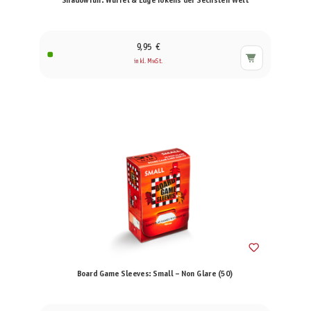
Shadowrun: Würfel & Edge Tokens der Sechsten Welt
9,95 €
inkl. MwSt.
Board Game Sleeves: Small – Non Glare (50)