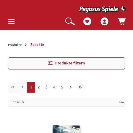
Produkte
Zubehör
Produkte filtern
Seite
Seite
Seite
Seite
Seite
1
2
3
4
5