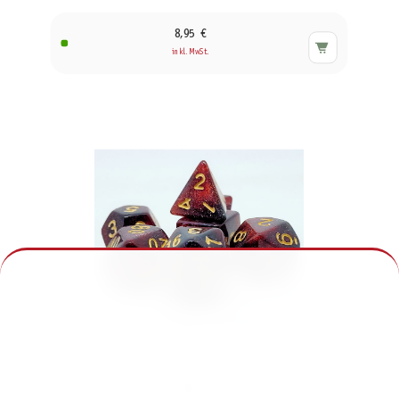
8,95 €
inkl. MwSt.
Würfelset Confetti: Red Galaxy (7)
7,95 €