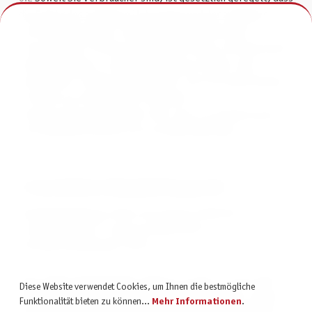
die Gefahr des zufälligen Untergangs und der zufälligen
Verschlechterung der verkauften Sache während der
Versendung erst mit der Übergabe der Ware an Sie übergeht,
unabhängig davon, ob die Versendung versichert oder
unversichert erfolgt. Dies gilt nicht, wenn Sie eigenständig
ein nicht vom Unternehmer benanntes
Transportunternehmen oder eine sonst zur Ausführung der
Versendung bestimmte Person beauftragt haben.
7. Gesetzliches Mängelhaftungsrecht
Die Mängelhaftung richtet sich nach der Regelung
"Gewährleistung" in unseren Allgemeinen
Geschäftsbedingungen (Teil I).
Diese AGB und Kundeninformationen wurden von den auf IT-
Diese Website verwendet Cookies, um Ihnen die bestmögliche
Recht spezialisierten Juristen des Händlerbundes erstellt
Funktionalität bieten zu können...
Mehr Informationen
.