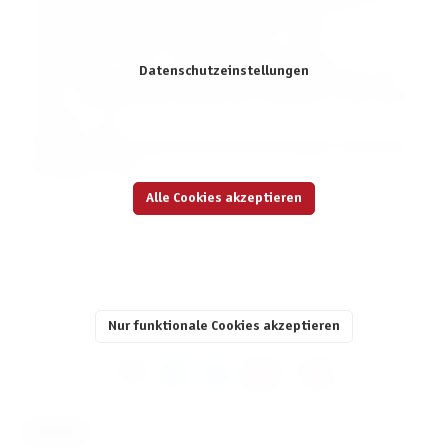
und werden permanent auf Rechtskonformität geprüft. Die
Händlerbund Management AG garantiert für die
Rechtssicherheit der Texte und haftet im Falle von
Datenschutzeinstellungen
Abmahnungen. Nähere Informationen dazu finden Sie unter:
https://www.haendlerbund.de/de/leistungen/rechtssicherh
eit/agb-service
(
https://www.haendlerbund.de/de/leistungen/rechtssicher
heit/agb-service
).
Alle Cookies akzeptieren
Letzte Aktualisierung: 27.06.2025
Nur funktionale Cookies akzeptieren
KONTAKT