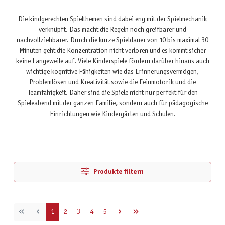
Die kindgerechten Spielthemen sind dabei eng mit der Spielmechanik
verknüpft. Das macht die Regeln noch greifbarer und
nachvollziehbarer. Durch die kurze Spieldauer von 10 bis maximal 30
Minuten geht die Konzentration nicht verloren und es kommt sicher
keine Langeweile auf. Viele Kinderspiele fördern darüber hinaus auch
wichtige kognitive Fähigkeiten wie das Erinnerungsvermögen,
Problemlösen und Kreativität sowie die Feinmotorik und die
Teamfähigkeit. Daher sind die Spiele nicht nur perfekt für den
Spieleabend mit der ganzen Familie, sondern auch für pädagogische
Einrichtungen wie Kindergärten und Schulen.
Produkte filtern
Seite
Seite
Seite
Seite
Seite
1
2
3
4
5