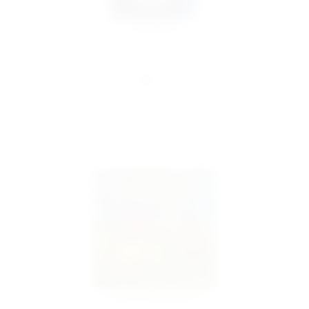
Das NEINhorn
14,99 €
inkl. MwSt.
Zicke Zacke Hühnerkacke