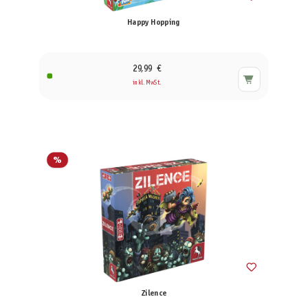
Happy Hopping
29,99 €
inkl. MwSt.
%
Zilence