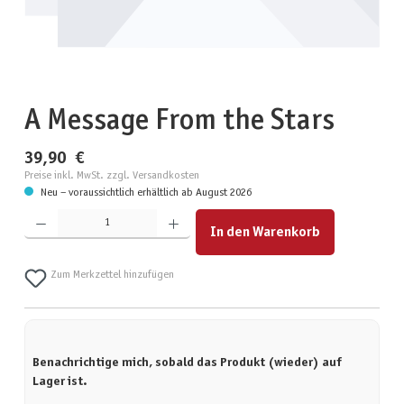
A Message From the Stars
39,90 €
Preise inkl. MwSt. zzgl. Versandkosten
Neu – voraussichtlich erhältlich ab August 2026
Produkt Anzahl: Gib den gewünschten Wert ein oder benutze die Schaltflächen um die Anzahl zu erhöhen
In den Warenkorb
Zum Merkzettel hinzufügen
Benachrichtige mich, sobald das Produkt (wieder) auf
Lager ist.
Deine E-Mail-Adresse