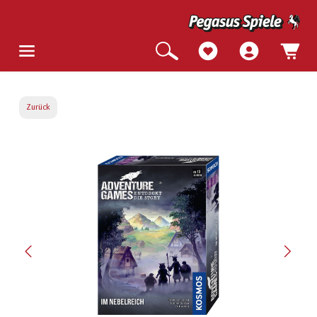
Zurück
Bildergalerie überspringen