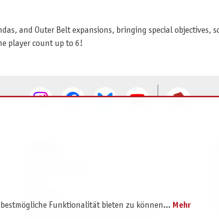
ndas, and Outer Belt expansions, bringing special objectives, 
the player count up to 6!
SERVICE
I
Ersatzteilservice
I
AGB
K
Widerruf
D
 bestmögliche Funktionalität bieten zu können...
Mehr
Versand- und Zahlungsbedingungen
Pr