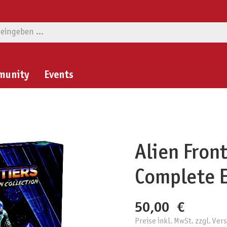
munity
Events
Alien Front
Complete E
50,00 €
Preise inkl. MwSt. zzgl. Ve