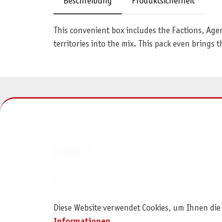
Beschreibung
Produktsicherheit
This convenient box includes the Factions, Age
territories into the mix. This pack even brings 
KONTAKT
Pegasus Spiele Verlags- und
Medienvertriebsgesellschaft mbH
Diese Website verwendet Cookies, um Ihnen die
Am Straßbach 3
Informationen
.