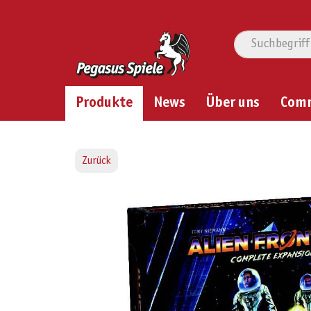
Produkte
News
Über uns
Com
Zurück
Bildergalerie überspringen