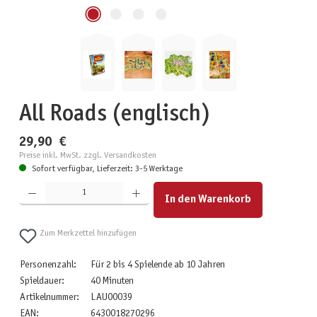
All Roads (englisch)
29,90 €
Preise inkl. MwSt. zzgl. Versandkosten
Sofort verfügbar, Lieferzeit: 3-5 Werktage
Produkt Anzahl: Gib den gewünschten Wert ein oder benutze die Schaltflächen um die Anzahl zu erhöhen
In den Warenkorb
Zum Merkzettel hinzufügen
Personenzahl:
Für 2 bis 4 Spielende ab 10 Jahren
Spieldauer:
40 Minuten
Artikelnummer:
LAU00039
EAN:
6430018270296