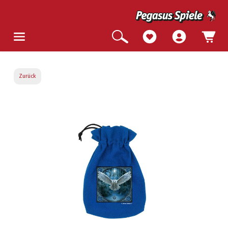
Zurück
Bildergalerie überspringen