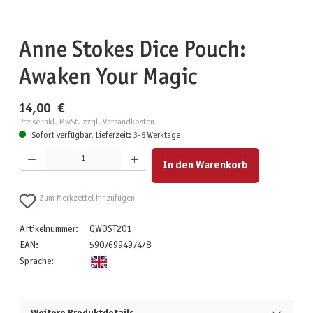
Anne Stokes Dice Pouch:
Awaken Your Magic
14,00 €
Preise inkl. MwSt. zzgl. Versandkosten
Sofort verfügbar, Lieferzeit: 3-5 Werktage
Produkt Anzahl: Gib den gewünschten Wert ein oder benutze die Schaltflächen um die Anzahl zu erhöhen
In den Warenkorb
Zum Merkzettel hinzufügen
Artikelnummer:
QWOST201
EAN:
5907699497478
Sprache: