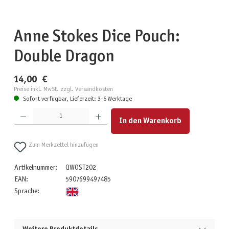
Anne Stokes Dice Pouch:
Double Dragon
14,00 €
Preise inkl. MwSt. zzgl. Versandkosten
Sofort verfügbar, Lieferzeit: 3-5 Werktage
Produkt Anzahl: Gib den gewünschten Wert ein oder benutze die Schaltflächen um die Anzahl zu erhöhen
In den Warenkorb
Zum Merkzettel hinzufügen
Artikelnummer:
QWOST202
EAN:
5907699497485
Sprache: