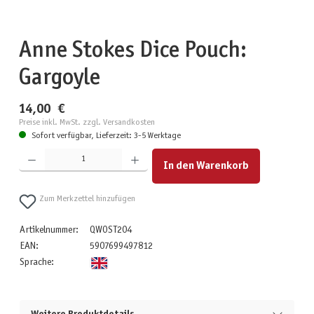
Anne Stokes Dice Pouch:
Gargoyle
14,00 €
Preise inkl. MwSt. zzgl. Versandkosten
Sofort verfügbar, Lieferzeit: 3-5 Werktage
Produkt Anzahl: Gib den gewünschten Wert ein oder benutze die Schaltflächen um die Anzahl zu erhöhen
In den Warenkorb
Zum Merkzettel hinzufügen
Artikelnummer:
QWOST204
EAN:
5907699497812
Sprache: