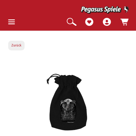
Zurück
Bildergalerie überspringen