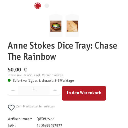
Anne Stokes Dice Tray: Chase
The Rainbow
50,00 €
Preise inkl. MwSt. zzgl. Versandkosten
Sofort verfügbar, Lieferzeit: 3-5 Werktage
Produkt Anzahl: Gib den gewünschten Wert ein oder benutze die Schaltflächen um die Anzahl zu erhöhen
In den Warenkorb
Zum Merkzettel hinzufügen
Artikelnummer:
QWO97577
EAN:
5907699497577