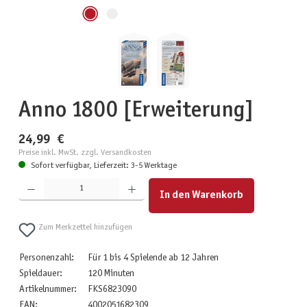
Anno 1800 [Erweiterung]
24,99 €
Preise inkl. MwSt. zzgl. Versandkosten
Sofort verfügbar, Lieferzeit: 3-5 Werktage
Produkt Anzahl: Gib den gewünschten Wert ein oder benutze die Schaltflächen um die Anzahl zu erhöhen
In den Warenkorb
Zum Merkzettel hinzufügen
Personenzahl:
Für 1 bis 4 Spielende ab 12 Jahren
Spieldauer:
120 Minuten
Artikelnummer:
FKS6823090
EAN:
4002051682309