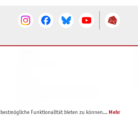
SERVICE
I
Ersatzteilservice
I
AGB
K
Widerruf
D
Versand- und Zahlungsbedingungen
Pr
Batterie- und Verpackungshinweise
B2B Portal
 bestmögliche Funktionalität bieten zu können...
Mehr