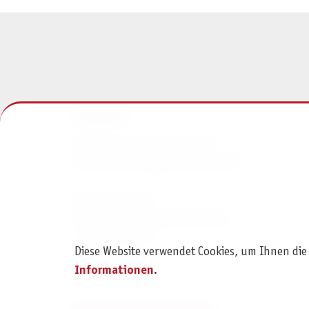
KONTAKT
Pegasus Spiele Verlags- und
Medienvertriebsgesellschaft mbH
Am Straßbach 3
61169 Friedberg (Deutschland)
+49 6031 72170
Diese Website verwendet Cookies, um Ihnen die
Kontaktformular
Informationen
.