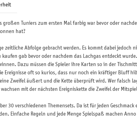
rheit
nes großen Tuniers zum ersten Mal farbig war bevor oder nach
wonnen hat?
ige zeitliche Abfolge gebracht werden. Es kommt dabei jedoch 
 zu kaufen gab bevor oder nachdem das Lachgas entdeckt wurde
nnen. Dazu müssen die Spieler ihre Karten so in der Tischmitte 
e Ereignisse oft so kurios, dass nur noch ein kräftiger Bluff hil
 seine Zweifel äußert und die Kette überprüft wird. Wer falsch 
wachsen mit der nächsten Ereigniskette die Zweifel der Mitspie
über 30 verschiedenen Themensets. Da ist für jeden Geschmack
den. Einfache Regeln und jede Menge Spielspaß machen Anno D