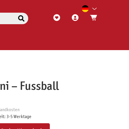
i – Fussball
rsandkosten
eit: 3-5 Werktage
ert ein oder benutze die Schaltflächen um die Anzahl zu erhöhen oder zu reduzieren.