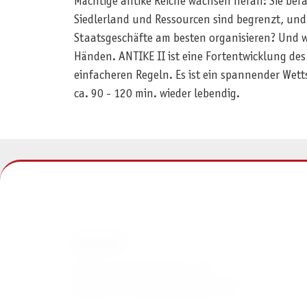
Mächtige antike Reiche wachsen heran: Sie bef
Siedlerland und Ressourcen sind begrenzt, und 
Staatsgeschäfte am besten organisieren? Und we
Händen. ANTIKE II ist eine Fortentwicklung de
einfacheren Regeln. Es ist ein spannender Wetts
ca. 90 - 120 min. wieder lebendig.
KONTAKT
Pegasus Spiele Verlags- und
Medienvertriebsgesellschaft mbH