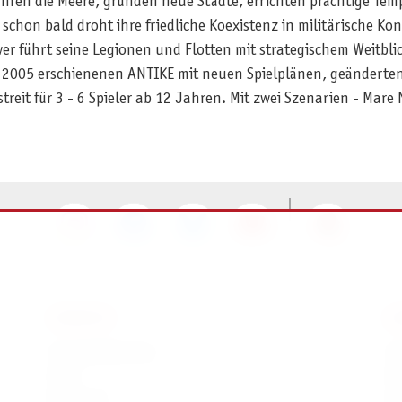
ahren die Meere, gründen neue Städte, errichten prächtige Te
schon bald droht ihre friedliche Koexistenz in militärische K
r führt seine Legionen und Flotten mit strategischem Weitblic
s 2005 erschienenen ANTIKE mit neuen Spielplänen, geänderte
treit für 3 - 6 Spieler ab 12 Jahren. Mit zwei Szenarien - Mare
SERVICE
I
Ersatzteilservice
I
AGB
K
Widerruf
D