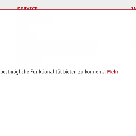
SERVICE
I
Ersatzteilservice
I
AGB
K
Widerruf
D
Versand- und Zahlungsbedingungen
Pr
Batterie- und Verpackungshinweise
B2B Portal
 bestmögliche Funktionalität bieten zu können...
Mehr