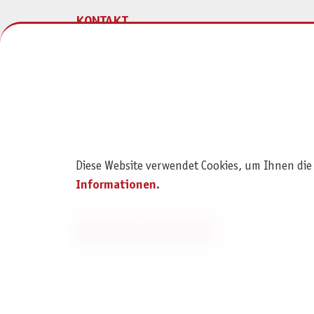
KONTAKT
Pegasus Spiele Verlags- und
Medienvertriebsgesellschaft mbH
Am Straßbach 3
61169 Friedberg (Deutschland)
+49 6031 72170
Diese Website verwendet Cookies, um Ihnen die
Kontaktformular
Informationen
.
Bestellung widerrufen