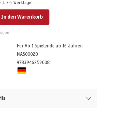
eit: 3-5 Werktage
ert ein oder benutze die Schaltflächen um die Anzahl zu erhöhen oder zu reduzieren.
In den Warenkorb
fügen
Für Ab 1 Spielende ab 16 Jahren
NAS00020
9783946259008
ils