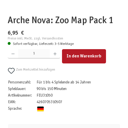
Arche Nova: Zoo Map Pack 1
6,95 €
Preise inkl. MwSt. zzgl. Versandkosten
Sofort verfügbar, Lieferzeit: 3-5 Werktage
Produkt Anzahl: Gib den gewünschten Wert ein oder benutze die Schaltflächen um die Anzahl zu erhöhen
In den Warenkorb
Zum Merkzettel hinzufügen
Personenzahl:
Für 1 bis 4 Spielende ab 14 Jahren
Spieldauer:
90 bis 150 Minuten
Artikelnummer:
FEU31050
EAN:
4260705310507
Sprache: