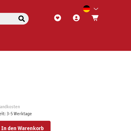
rsandkosten
eit: 3-5 Werktage
ert ein oder benutze die Schaltflächen um die Anzahl zu erhöhen oder zu reduzieren.
In den Warenkorb