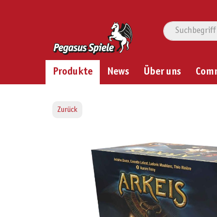
Produkte
News
Über uns
Com
Zurück
Bildergalerie überspringen