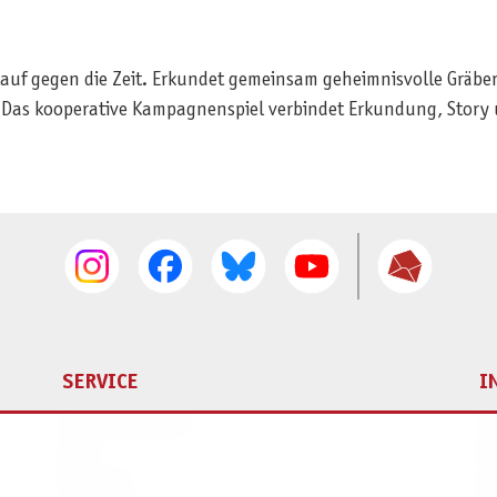
lauf gegen die Zeit. Erkundet gemeinsam geheimnisvolle Gräber,
f. Das kooperative Kampagnenspiel verbindet Erkundung, Story
SERVICE
I
Ersatzteilservice
I
AGB
K
Widerruf
D