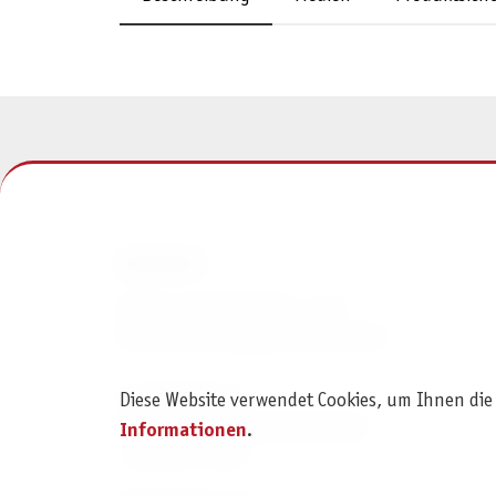
KONTAKT
Pegasus Spiele Verlags- und
Medienvertriebsgesellschaft mbH
Am Straßbach 3
Diese Website verwendet Cookies, um Ihnen die
61169 Friedberg (Deutschland)
Informationen
.
+49 6031 72170