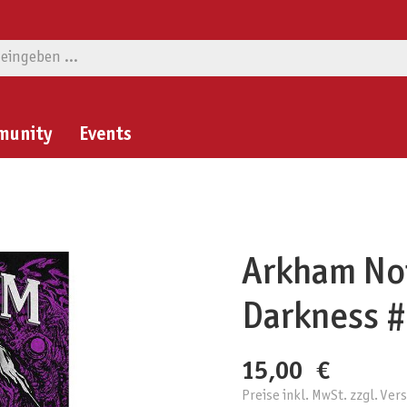
munity
Events
Arkham Noir
Darkness 
15,00 €
Preise inkl. MwSt. zzgl. Ve