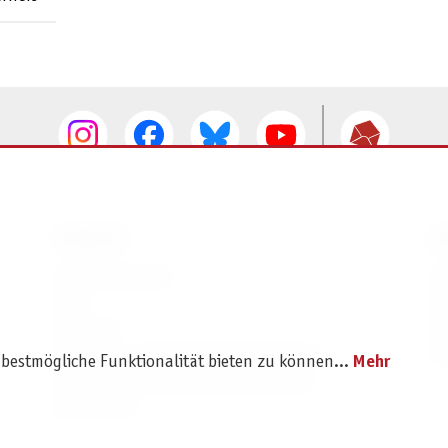
SERVICE
I
Ersatzteilservice
I
AGB
K
Widerruf
D
Versand- und Zahlungsbedingungen
Pr
 bestmögliche Funktionalität bieten zu können...
Mehr
Batterie- und Verpackungshinweise
B2B Portal