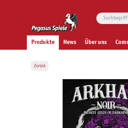
Produkte
News
Über uns
Com
Zurück
Bildergalerie überspringen