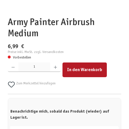
Army Painter Airbrush
Medium
6,99 €
Preise inkl. MwSt. zzgl. Versandkosten
Vorbestellen
Produkt Anzahl: Gib den gewünschten Wert ein oder benutze die Schaltflächen um die Anzahl zu erhöhen
In den Warenkorb
Zum Merkzettel hinzufügen
Benachrichtige mich, sobald das Produkt (wieder) auf
Lager ist.
Deine E-Mail-Adresse