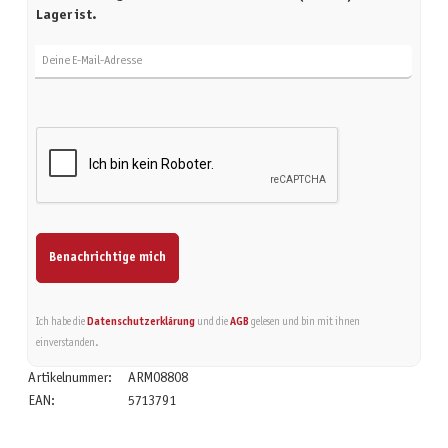
Lager ist.
Deine E-Mail-Adresse
Benachrichtige mich
Ich habe die
Datenschutzerklärung
und die
AGB
gelesen und bin mit ihnen
einverstanden.
Artikelnummer:
ARM08808
EAN:
5713791