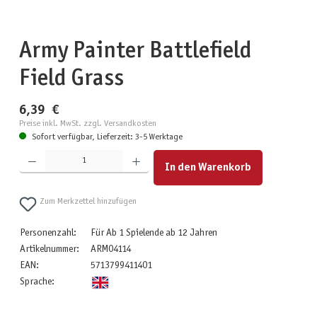
Army Painter Battlefield
Field Grass
6,39 €
Preise inkl. MwSt. zzgl. Versandkosten
Sofort verfügbar, Lieferzeit: 3-5 Werktage
Produkt Anzahl: Gib den gewünschten Wert ein oder benutze die Schaltflächen um die Anzahl zu erhöhen
In den Warenkorb
Zum Merkzettel hinzufügen
Personenzahl:
Für Ab 1 Spielende ab 12 Jahren
Artikelnummer:
ARM04114
EAN:
5713799411401
Sprache: