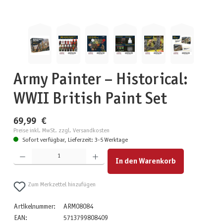
Army Painter – Historical:
WWII British Paint Set
69,99 €
Preise inkl. MwSt. zzgl. Versandkosten
Sofort verfügbar, Lieferzeit: 3-5 Werktage
Produkt Anzahl: Gib den gewünschten Wert ein oder benutze die Schaltflächen um die Anzahl zu erhöhen
In den Warenkorb
Zum Merkzettel hinzufügen
Artikelnummer:
ARM08084
EAN:
5713799808409