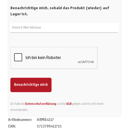
Benachrichtige mich, sobald das Produkt (wieder) auf
Lager ist.
Deine E-Mail-Adresse
Benachrichtige mich
Ich habe die
Datenschutzerklärung
und die
AGB
gelesen und bin mit ihnen
einverstanden.
Artikelnummer:
ARMB4117
EAN:
5713799411715