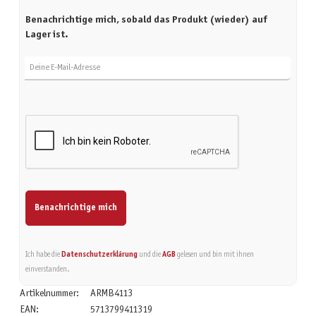
Benachrichtige mich, sobald das Produkt (wieder) auf
Lager ist.
Deine E-Mail-Adresse
Benachrichtige mich
Ich habe die
Datenschutzerklärung
und die
AGB
gelesen und bin mit ihnen
einverstanden.
Artikelnummer:
ARMB4113
EAN:
5713799411319