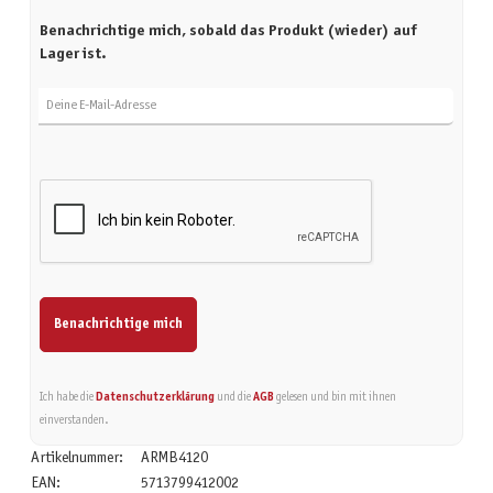
Benachrichtige mich, sobald das Produkt (wieder) auf
Lager ist.
Deine E-Mail-Adresse
Benachrichtige mich
Ich habe die
Datenschutzerklärung
und die
AGB
gelesen und bin mit ihnen
einverstanden.
Artikelnummer:
ARMB4120
EAN:
5713799412002