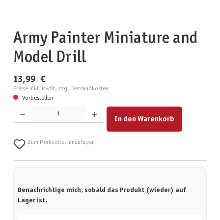
Army Painter Miniature and
Model Drill
13,99 €
Preise inkl. MwSt. zzgl. Versandkosten
Vorbestellen
Produkt Anzahl: Gib den gewünschten Wert ein oder benutze die Schaltflächen um die Anzahl zu erhöhen
In den Warenkorb
Zum Merkzettel hinzufügen
Benachrichtige mich, sobald das Produkt (wieder) auf
Lager ist.
Deine E-Mail-Adresse