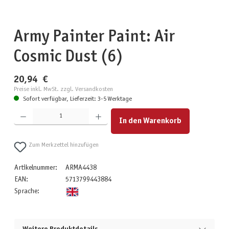
Army Painter Paint: Air
Cosmic Dust (6)
20,94 €
Preise inkl. MwSt. zzgl. Versandkosten
Sofort verfügbar, Lieferzeit: 3-5 Werktage
Produkt Anzahl: Gib den gewünschten Wert ein oder benutze die Schaltflächen um die Anzahl zu erhöhen
In den Warenkorb
Zum Merkzettel hinzufügen
Artikelnummer:
ARMA4438
EAN:
5713799443884
Sprache: