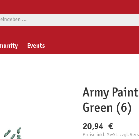
munity
Events
Army Painte
Green (6)
20,94 €
Preise inkl. MwSt. zzgl. Ve