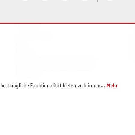
SERVICE
I
Ersatzteilservice
I
AGB
K
Widerruf
D
Versand- und Zahlungsbedingungen
Pr
Batterie- und Verpackungshinweise
B2B Portal
 bestmögliche Funktionalität bieten zu können...
Mehr