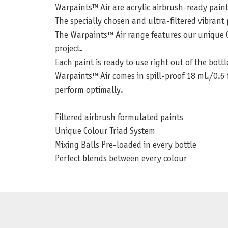
Warpaints™ Air are acrylic airbrush-ready paint
The specially chosen and ultra-filtered vibran
The Warpaints™ Air range features our unique C
project.
Each paint is ready to use right out of the bottl
Warpaints™ Air comes in spill-proof 18 ml./0.6 
perform optimally.
Filtered airbrush formulated paints
Unique Colour Triad System
Mixing Balls Pre-loaded in every bottle
Perfect blends between every colour