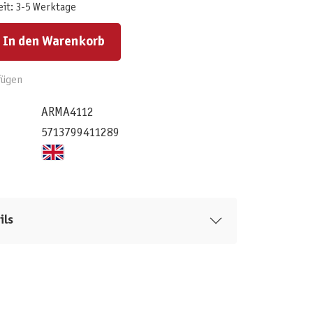
eit: 3-5 Werktage
ert ein oder benutze die Schaltflächen um die Anzahl zu erhöhen oder zu reduzieren.
In den Warenkorb
fügen
ARMA4112
5713799411289
ils