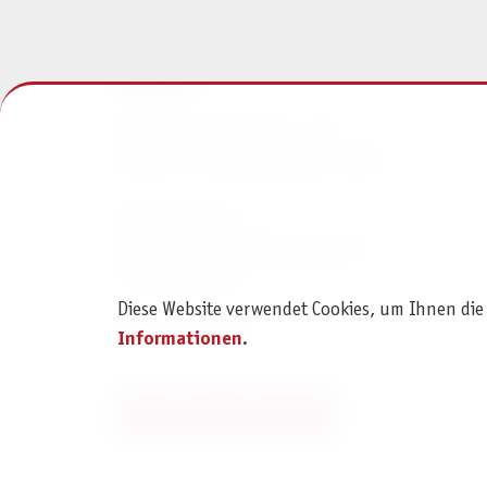
KONTAKT
Pegasus Spiele Verlags- und
Medienvertriebsgesellschaft mbH
Am Straßbach 3
61169 Friedberg (Deutschland)
+49 6031 72170
Diese Website verwendet Cookies, um Ihnen die
Kontaktformular
Informationen
.
Bestellung widerrufen