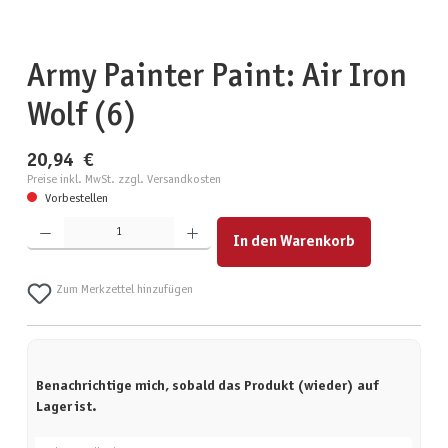
Army Painter Paint: Air Iron
Wolf (6)
20,94 €
Preise inkl. MwSt. zzgl. Versandkosten
Vorbestellen
Produkt Anzahl: Gib den gewünschten Wert ein oder benutze die Schaltflächen um die Anzahl zu erhöhen
In den Warenkorb
Zum Merkzettel hinzufügen
Benachrichtige mich, sobald das Produkt (wieder) auf
Lager ist.
Deine E-Mail-Adresse